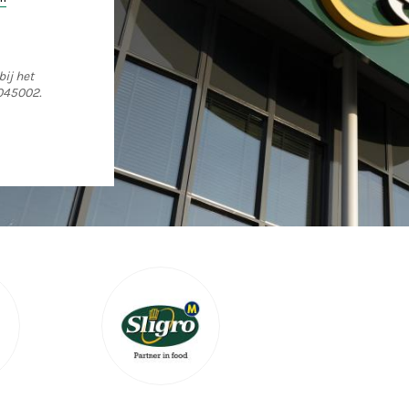
bij het
045002.