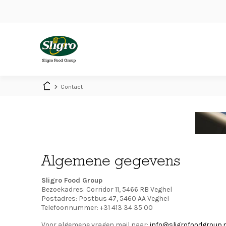
Overslaan
en
naar
de
inhoud
Main
gaan
navigation
Contact
Algemene gegevens
Sligro Food Group
Bezoekadres: Corridor 11, 5466 RB Veghel
Postadres: Postbus 47, 5460 AA Veghel
Telefoonnummer: +31 413 34 35 00
Voor algemene vragen mail naar:
info@sligrofoodgroup.