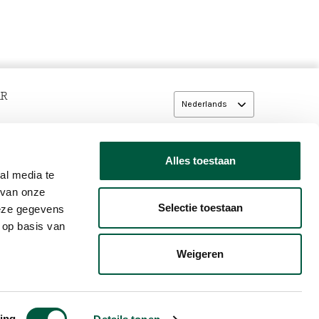
AR
Nederlands
dary
Alles toestaan
al media te
 van onze
Selectie toestaan
deze gegevens
 op basis van
Weigeren
ter
KIES
GEBRUIKERSVOORWAARDEN
WIJZIG COOKIE INSTELLING
ing