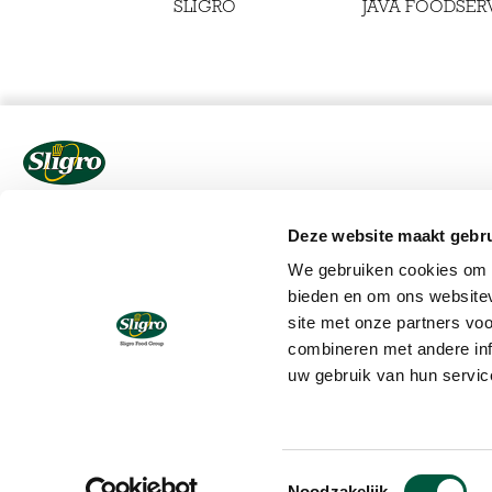
SLIGRO
JAVA FOODSER
Sligro Food Group Belgium bestaat uit
Deze website maakt gebru
foodservicebedrijven die zich richten op de
professionele markt voor de foodliefhebber in
We gebruiken cookies om c
België. Beide formules hebben een eigen
bieden en om ons websitev
commerciële organisatie, maar wel een
site met onze partners vo
gezamenlijke bezorgstructuur en shared services. De
bedrijven van Sligro Food Group Belgium hebben alles
combineren met andere inf
in huis om de foodprofessional te steunen en vooruit
uw gebruik van hun servic
te helpen.
© 2020 Sligo Food Group N.V.
Toestemmingsselectie
Noodzakelijk