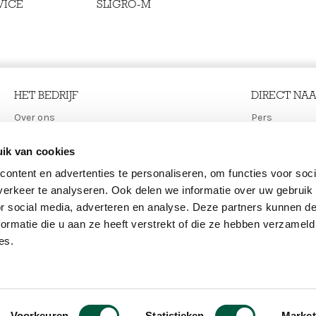
VICE
SLIGRO-M
HET BEDRIJF
DIRECT NA
Main
Over ons
Secon
Pers
Bedrijven
Jobs
navigation
menu
ESG
Contact
ik van cookies
ontent en advertenties te personaliseren, om functies voor soci
erkeer te analyseren. Ook delen we informatie over uw gebruik
or social media, adverteren en analyse. Deze partners kunnen 
ormatie die u aan ze heeft verstrekt of die ze hebben verzameld
es.
Foo
COO
Voorkeuren
Statistieken
Market