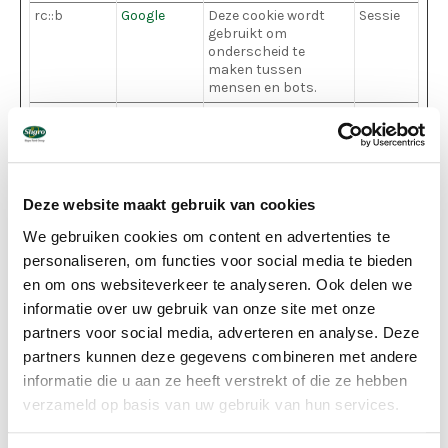
rc::b
Google
Deze cookie wordt
Sessie
gebruikt om
onderscheid te
maken tussen
mensen en bots.
rc::c
Google
Deze cookie wordt
Sessie
gebruikt om
onderscheid te
maken tussen
mensen en bots.
Deze website maakt gebruik van cookies
rc::f
Google
Deze cookie wordt
Perman
gebruikt om
ent
We gebruiken cookies om content en advertenties te
onderscheid te
personaliseren, om functies voor social media te bieden
maken tussen
en om ons websiteverkeer te analyseren. Ook delen we
mensen en bots.
informatie over uw gebruik van onze site met onze
partners voor social media, adverteren en analyse. Deze
Statistieken (3)
partners kunnen deze gegevens combineren met andere
informatie die u aan ze heeft verstrekt of die ze hebben
Statistische cookies helpen eigenaren van websites
begrijpen hoe bezoekers hun website gebruiken, door
verzameld op basis van uw gebruik van hun services.
anoniem gegevens te verzamelen en te rapporteren.