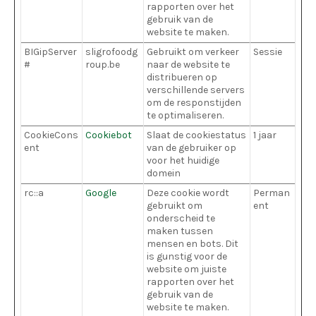
rapporten over het
gebruik van de
website te maken.
BIGipServer
sligrofoodg
Gebruikt om verkeer
Sessie
#
roup.be
naar de website te
distribueren op
verschillende servers
om de responstijden
te optimaliseren.
CookieCons
Cookiebot
Slaat de cookiestatus
1 jaar
ent
van de gebruiker op
voor het huidige
domein
rc::a
Google
Deze cookie wordt
Perman
gebruikt om
ent
onderscheid te
maken tussen
mensen en bots. Dit
is gunstig voor de
website om juiste
rapporten over het
gebruik van de
website te maken.