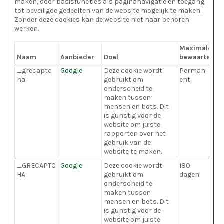
maken, door basisfuncties als paginanavigatie en toegang
tot beveiligde gedeelten van de website mogelijk te maken.
Zonder deze cookies kan de website niet naar behoren
werken.
Maximale
Naam
Aanbieder
Doel
bewaartermi
_grecaptc
Google
Deze cookie wordt
Perman
ha
gebruikt om
ent
onderscheid te
maken tussen
mensen en bots. Dit
is gunstig voor de
website om juiste
rapporten over het
gebruik van de
website te maken.
_GRECAPTC
Google
Deze cookie wordt
180
HA
gebruikt om
dagen
onderscheid te
maken tussen
mensen en bots. Dit
is gunstig voor de
website om juiste