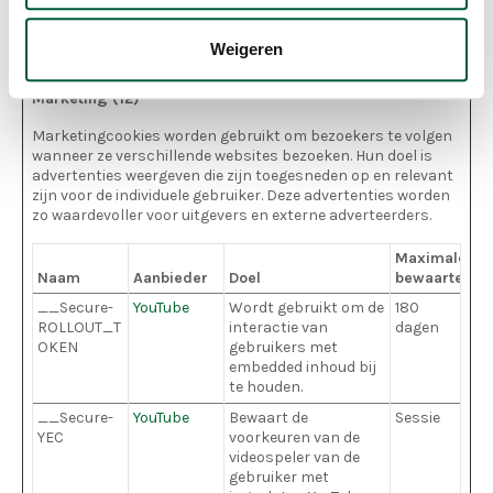
bezoeker de website
gebruikt.
Weigeren
Marketing (12)
Marketingcookies worden gebruikt om bezoekers te volgen
wanneer ze verschillende websites bezoeken. Hun doel is
advertenties weergeven die zijn toegesneden op en relevant
zijn voor de individuele gebruiker. Deze advertenties worden
zo waardevoller voor uitgevers en externe adverteerders.
Maximale
Naam
Aanbieder
Doel
bewaartermi
__Secure-
YouTube
Wordt gebruikt om de
180
ROLLOUT_T
interactie van
dagen
OKEN
gebruikers met
embedded inhoud bij
te houden.
__Secure-
YouTube
Bewaart de
Sessie
YEC
voorkeuren van de
videospeler van de
gebruiker met