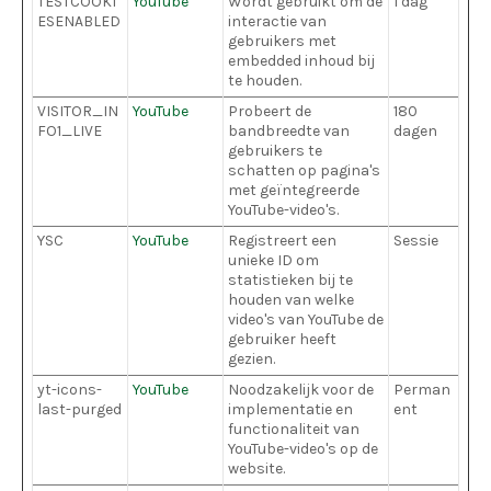
TESTCOOKI
YouTube
Wordt gebruikt om de
1 dag
ESENABLED
interactie van
gebruikers met
embedded inhoud bij
te houden.
VISITOR_IN
YouTube
Probeert de
180
FO1_LIVE
bandbreedte van
dagen
gebruikers te
schatten op pagina's
met geïntegreerde
YouTube-video's.
YSC
YouTube
Registreert een
Sessie
unieke ID om
statistieken bij te
houden van welke
video's van YouTube de
gebruiker heeft
gezien.
yt-icons-
YouTube
Noodzakelijk voor de
Perman
last-purged
implementatie en
ent
functionaliteit van
YouTube-video's op de
website.