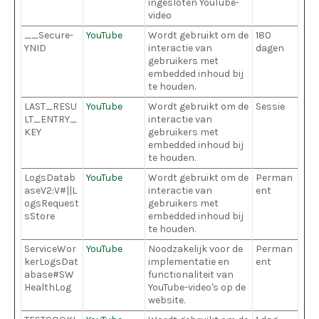
ingesloten YouTube-
video
__Secure-
YouTube
Wordt gebruikt om de
180
YNID
interactie van
dagen
gebruikers met
embedded inhoud bij
te houden.
LAST_RESU
YouTube
Wordt gebruikt om de
Sessie
LT_ENTRY_
interactie van
KEY
gebruikers met
embedded inhoud bij
te houden.
LogsDatab
YouTube
Wordt gebruikt om de
Perman
aseV2:V#||L
interactie van
ent
ogsRequest
gebruikers met
sStore
embedded inhoud bij
te houden.
ServiceWor
YouTube
Noodzakelijk voor de
Perman
kerLogsDat
implementatie en
ent
abase#SW
functionaliteit van
HealthLog
YouTube-video's op de
website.