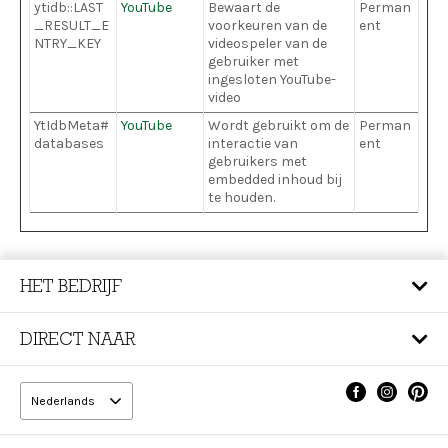
ytidb::LAST
YouTube
Bewaart de
Perman
_RESULT_E
voorkeuren van de
ent
NTRY_KEY
videospeler van de
gebruiker met
ingesloten YouTube-
video
YtIdbMeta#
YouTube
Wordt gebruikt om de
Perman
databases
interactie van
ent
gebruikers met
embedded inhoud bij
te houden.
HET BEDRIJF
DIRECT NAAR
Nederlands