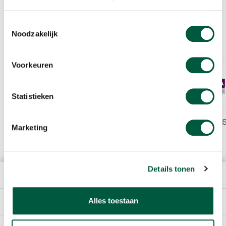
T: +31 413 34 35 00
E:
info@sligrofoodgroup.nl
Toestemmingsselectie
Noodzakelijk
GOOGLE MAPS DIRECTIONS
Voorkeuren
Statistieken
SLIGRO
JAVA FOOD
Marketing
Details tonen
THE COMPANY
Alles toestaan
DIRECTLY TO