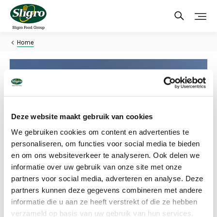
Skip
to
main
content
Home
Deze website maakt gebruik van cookies
We gebruiken cookies om content en advertenties te
personaliseren, om functies voor social media te bieden
en om ons websiteverkeer te analyseren. Ook delen we
informatie over uw gebruik van onze site met onze
General information
partners voor social media, adverteren en analyse. Deze
Sligro Food Group
partners kunnen deze gegevens combineren met andere
Visiting adress: Corridor 11, 5466 RB Veghel
informatie die u aan ze heeft verstrekt of die ze hebben
Mailing adress: Postbus 47, 5460 AA Veghel
verzameld op basis van uw gebruik van hun services.