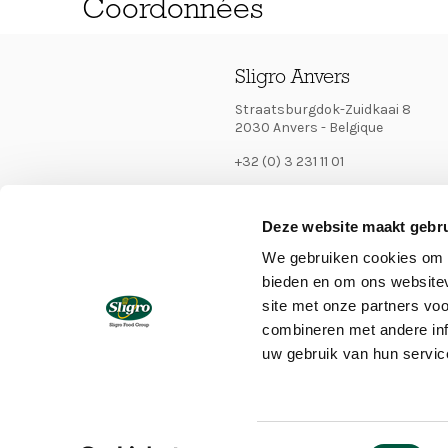
Coordonnées
Sligro Anvers
Straatsburgdok-Zuidkaai 8
2030 Anvers - Belgique
+32 (0) 3 231 11 01
antwerpen.receptie@sligro.be
Deze website maakt gebru
sligro.be
We gebruiken cookies om c
bieden en om ons websitev
site met onze partners vo
combineren met andere inf
uw gebruik van hun servic
Toestemmingsselectie