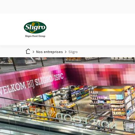
Skip
to
main
content
Main
navigation
Nos entreprises
Sligro