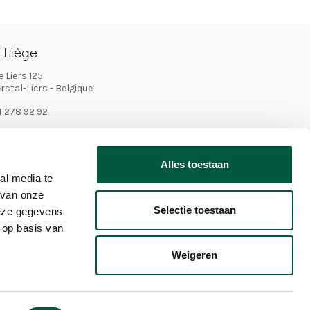
o Liège
 Liers 125
stal-Liers - Belgique
4 278 92 92
eception@sligro.be
e
Alles toestaan
al media te
 van onze
Selectie toestaan
deze gegevens
 op basis van
O
Français
Weigeren
dary