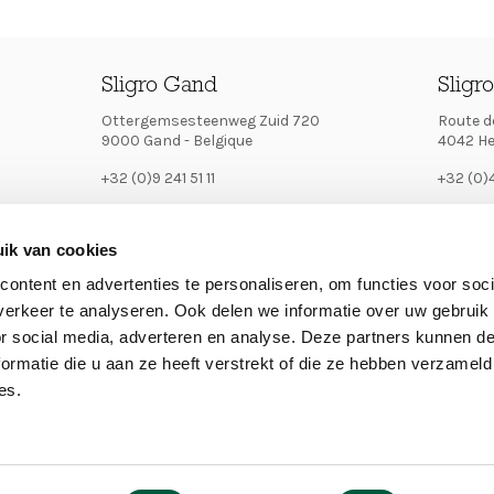
Sligro Gand
Sligr
Ottergemsesteenweg Zuid 720
Route de
9000 Gand - Belgique
4042 Her
+32 (0)9 241 51 11
+32 (0)
gent.receptie@sligro.be
liege.r
ik van cookies
sligro.be
sligro.b
ontent en advertenties te personaliseren, om functies voor soci
erkeer te analyseren. Ook delen we informatie over uw gebruik
or social media, adverteren en analyse. Deze partners kunnen 
ormatie die u aan ze heeft verstrekt of die ze hebben verzameld
THE COMPANY
DIRECTLY T
es.
Main
À propos
Secon
Presse
Entreprises
Jobs
navigation
menu
RSE
Contact