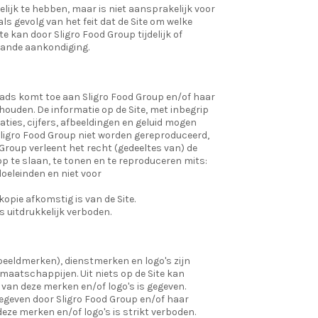
elijk te hebben, maar is niet aansprakelijk voor
ls gevolg van het feit dat de Site om welke
e kan door Sligro Food Group tijdelijk of
aande aankondiging.
oads komt toe aan Sligro Food Group en/of haar
ouden. De informatie op de Site, met inbegrip
aties, cijfers, afbeeldingen en geluid mogen
ligro Food Group niet worden gereproduceerd,
Group verleent het recht (gedeeltes van) de
op te slaan, te tonen en te reproduceren mits:
doeleinden en niet voor
kopie afkomstig is van de Site.
s uitdrukkelijk verboden.
beeldmerken), dienstmerken en logo's zijn
maatschappijen. Uit niets op de Site kan
k van deze merken en/of logo's is gegeven.
gegeven door Sligro Food Group en/of haar
ze merken en/of logo's is strikt verboden.