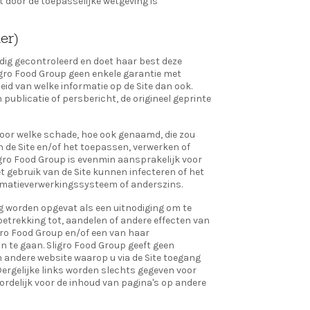
t door de toepasselijke wetgeving is
mer)
ldig gecontroleerd en doet haar best deze
ligro Food Group geen enkele garantie met
heid van welke informatie op de Site dan ook.
 publicatie of persbericht, de origineel geprinte
 voor welke schade, hoe ook genaamd, die zou
n de Site en/of het toepassen, verwerken of
igro Food Group is evenmin aansprakelijk voor
 gebruik van de Site kunnen infecteren of het
rmatieverwerkingssysteem of anderszins.
ag worden opgevat als een uitnodiging om te
betrekking tot, aandelen of andere effecten van
gro Food Group en/of een van haar
te gaan. Sligro Food Group geeft geen
 andere website waarop u via de Site toegang
 Dergelijke links worden slechts gegeven voor
rdelijk voor de inhoud van pagina's op andere