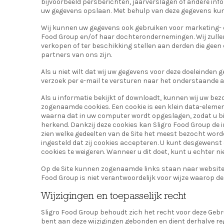
bijvoorbeeld persberichten, jaarverslagen of andere info
uw gegevens opslaan. Met behulp van deze gegevens kun
Wij kunnen uw gegevens ook gebruiken voor marketing- 
Food Group en/of haar dochterondernemingen. Wij zullen
verkopen of ter beschikking stellen aan derden die gee
partners van ons zijn.
Als u niet wilt dat wij uw gegevens voor deze doeleinden
verzoek per e-mail te versturen naar het onderstaande a
Als u informatie bekijkt of downloadt, kunnen wij uw bez
zogenaamde cookies. Een cookie is een klein data-eleme
waarna dat in uw computer wordt opgeslagen, zodat u bi
herkend. Dankzij deze cookies kan Sligro Food Group d
zien welke gedeelten van de Site het meest bezocht wor
ingesteld dat zij cookies accepteren. U kunt desgewenst
cookies te weigeren. Wanneer u dit doet, kunt u echter ni
Op de Site kunnen zogenaamde links staan naar websites d
Food Group is niet verantwoordelijk voor wijze waarop d
Wijzigingen en toepasselijk recht
Sligro Food Group behoudt zich het recht voor deze Geb
bent aan deze wijzigingen gebonden en dient derhalve re