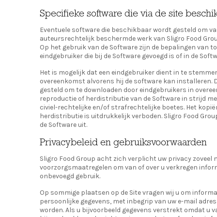
Specifieke software die via de site besch
Eventuele software die beschikbaar wordt gesteld om van 
auteursrechtelijk beschermde werk van Sligro Food Group
Op het gebruik van de Software zijn de bepalingen van 
eindgebruiker die bij de Software gevoegd is of in de Sof
Het is mogelijk dat een eindgebruiker dient in te stemmen
overeenkomst alvorens hij de software kan installeren. 
gesteld om te downloaden door eindgebruikers in overe
reproductie of herdistributie van de Software in strijd 
civiel-rechtelijke en/of strafrechtelijke boetes. Het kop
herdistributie is uitdrukkelijk verboden. Sligro Food Grou
de Software uit.
Privacybeleid en gebruiksvoorwaarden
Sligro Food Group acht zich verplicht uw privacy zoveel 
voorzorgsmaatregelen om van of over u verkregen infor
onbevoegd gebruik.
Op sommige plaatsen op de Site vragen wij u om informat
persoonlijke gegevens, met inbegrip van uw e-mail adre
worden. Als u bijvoorbeeld gegevens verstrekt omdat u v