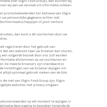
rmatie over Sligro Food Group), dan kunnen wij
nen wij aan uw verzoek om informatie voldoen.
en promotiedoeleinden ten behoeve van Sligro
 uw persoonlijke gegevens echter niet
n dochtermaatschappijen of joint-venture
 gebruiken, dan kunt u dit voorkomen door uw
dres.
oek registreren door het gebruik van
nt dat een website naar uw browser kan sturen,
j een volgende bezoek door ons zult worden
e informatie afstemmen op uw voorkeuren en
den. De meeste browsers zijn standaard zo
 de instellingen van uw browser wijzigen om
et altijd optimaal gebruik maken van de Site.
ie niet van Sligro Food Group zijn. Sligro
ergelijke websites met privacy omgaan.
ruiksvoorwaarden op elk moment te wijzigen. U
gelmatig deze pagina te bezoeken teneinde de