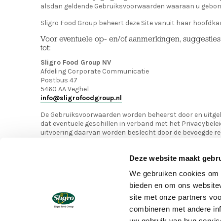
alsdan geldende Gebruiksvoorwaarden waaraan u gebond
Sligro Food Group beheert deze Site vanuit haar hoofdka
Voor eventuele op- en/of aanmerkingen, suggesties e
tot:
Sligro Food Group NV
Afdeling Corporate Communicatie
Postbus 47
5460 AA Veghel
info@sligrofoodgroup.nl
De Gebruiksvoorwaarden worden beheerst door en uitgel
dat eventuele geschillen in verband met het Privacybele
uitvoering daarvan worden beslecht door de bevoegde re
Indien een bevoegde rechter een bepaling uit deze Gebru
Deze website maakt gebru
uitvoerbaar acht, worden de ongeldige bepalingen van d
Gebruiksvoorwaarden te zijn geschrapt en zijn de rest
We gebruiken cookies om c
onverkort van kracht.
bieden en om ons websitev
site met onze partners vo
combineren met andere inf
uw gebruik van hun servic