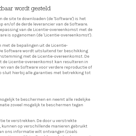
ikbaar wordt gesteld
de site te downloaden (de 'Software') is het
 en/of de derde leverancier van de Software.
toepassing van de Licentie-overeenkomst met de
tware is opgenomen (de 'Licentie-overeenkomst').
 met de bepalingen uit de Licentie-
De Software wordt uitsluitend ter beschikking
enstemming met de Licentie-overeenkomst. De
met de Licentie-overeenkomst kan resulteren in
iëren van de Software voor verdere reproductie of
p sluit hierbij alle garanties met betrekking tot
mogelijk te beschermen en neemt alle redelijke
matie zoveel mogelijk te beschermen tegen
ie te verstrekken. De door u verstrekte
s, kunnen op verschillende manieren gebruikt
an ons informatie wilt ontvangen (zoals