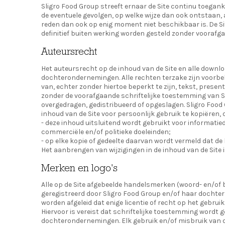
Sligro Food Group streeft ernaar de Site continu toegank
de eventuele gevolgen, op welke wijze dan ook ontstaan, a
reden dan ook op enig moment niet beschikbaar is. De Sit
definitief buiten werking worden gesteld zonder voorafg
Auteursrecht
Het auteursrecht op de inhoud van de Site en alle downl
dochterondernemingen. Alle rechten terzake zijn voorbeh
van, echter zonder hiertoe beperkt te zijn, tekst, present
zonder de voorafgaande schriftelijke toestemming van S
overgedragen, gedistribueerd of opgeslagen. Sligro Food 
inhoud van de Site voor persoonlijk gebruik te kopiëren, 
- deze inhoud uitsluitend wordt gebruikt voor informatie
commerciële en/of politieke doeleinden;
- op elke kopie of gedeelte daarvan wordt vermeld dat de 
Het aanbrengen van wijzigingen in de inhoud van de Site i
Merken en logo's
Alle op de Site afgebeelde handelsmerken (woord- en/of 
geregistreerd door Sligro Food Group en/of haar dochter
worden afgeleid dat enige licentie of recht op het gebrui
Hiervoor is vereist dat schriftelijke toestemming wordt 
dochterondernemingen. Elk gebruik en/of misbruik van de