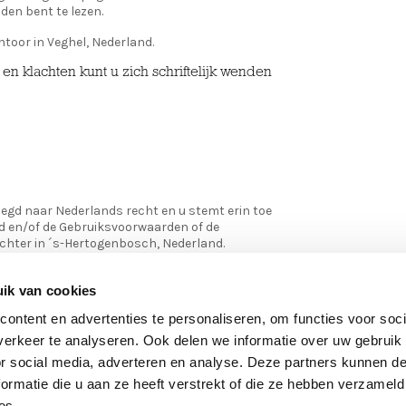
en bent te lezen.
ntoor in Veghel, Nederland.
n klachten kunt u zich schriftelijk wenden
egd naar Nederlands recht en u stemt erin toe
id en/of de Gebruiksvoorwaarden of de
chter in ´s-Hertogenbosch, Nederland.
iksvoorwaarden niet rechtsgeldig of niet
ik van cookies
e Gebruiksvoorwaarden geacht uit de
erende bepalingen van de Gebruiksvoorwaarden
ontent en advertenties te personaliseren, om functies voor soci
erkeer te analyseren. Ook delen we informatie over uw gebruik
or social media, adverteren en analyse. Deze partners kunnen 
ormatie die u aan ze heeft verstrekt of die ze hebben verzameld
THE COMPANY
DIRECTLY T
es.