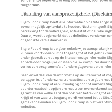
zonder enige beperking of enig voorbehoud, voor zover di
toegestaan.
Uitsluiting van aansprakelijkheid (Disclai
Sligro Food Group heeft alle informatie op de Site zorgvu
zoveel mogelijk up-to-date te houden. Niettemin geeft S
betrekking tot de volledigheid, actualiteit of nauwkeurig
Daarbij wordt opgemerkt dat de definitieve versie van een
of gedrukte versie daarvan is.
Sligro Food Group is op geen enkele wijze aansprakelijk
kunnen voortvloeien uit de toegang tot of het gebruik va
ander gebruik van de op de Site aanwezige informatie. Sl
schade door mogelijke virussen die uw computer door het
verlies van programma's of andere gegevens op uw info
Geen enkel deel van de informatie op de Site vormt of m
beleggen in, of anderszins transacties aan te gaan met 
Sligro Food Group of een uitnodiging door of namens Sli
dochtermaatschappijen om met u een overeenkomst aan 
garanties van welke aard dan ook met betrekking tot een
krijgt of van waaruit toegang wordt verleend tot de Site.
gemaksdoeleinden en Sligro Food Group is niet verantwoo
websites.